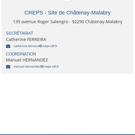
CREPS - Site de Châtenay-Malabry
139 avenue Roger Salengro - 92290 Châtenay-Malabry
SECRÉTARIAT
Catherine FERREIRA
catherine.ferreira
creps-idf.fr
COORDINATION
Manuel HERNANDEZ
manuel.hernandez
creps-idf.fr