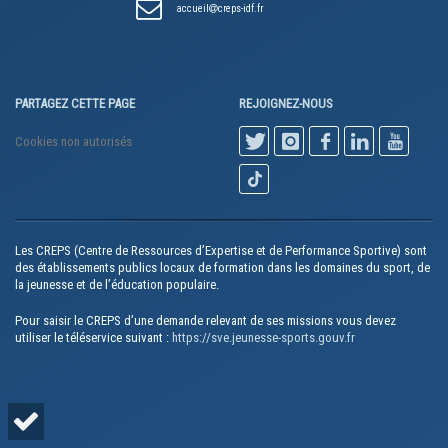
accueil
creps-idf.fr
nger, mais
PARTAGEZ CETTE PAGE
REJOIGNEZ-NOUS
e de confidentialité et de
Cookies non autorisés
 aucune exploitation
nnelles.
venant de nos réseaux sociaux
Les CREPS (Centre de Ressources d’Expertise et de Performance Sportive) sont
des établissements publics locaux de formation dans les domaines du sport, de
la jeunesse et de l’éducation populaire.
ce des candidats et des
nt 1 mois )
Pour saisir le CREPS d’une demande relevant de ses missions vous devez
utiliser le téléservice suivant :
https://sve.jeunesse-sports.gouv.fr
isis
Ok pour moi