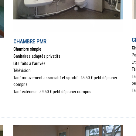
C
CHAMBRE PMR
Ch
Chambre simple
Pa
Sanitaires adaptés privatifs
Li
Lits faits à l’arrivée
Té
Télévision
Ta
Tarif mouvement associatif et
sportif
: 45,50 € petit déjeuner
pe
compris
Ta
Tarif extérieur : 59,50 € petit déjeuner compris