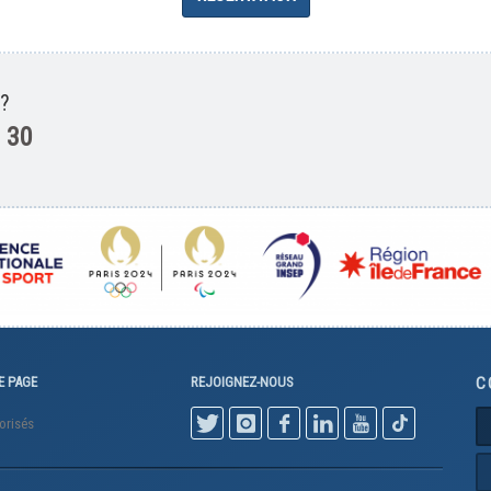
 ?
 30
E PAGE
REJOIGNEZ-NOUS
C
orisés