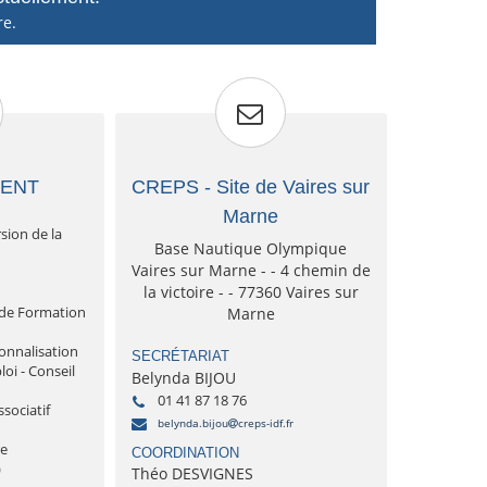
re.
MENT
CREPS - Site de Vaires sur
Marne
sion de la
Base Nautique Olympique
Vaires sur Marne - - 4 chemin de
la victoire - - 77360 Vaires sur
de Formation
Marne
onnalisation
SECRÉTARIAT
i - Conseil
Belynda BIJOU
01 41 87 18 76
sociatif
belynda.bijou
creps-idf.fr
re
COORDINATION
)
Théo DESVIGNES