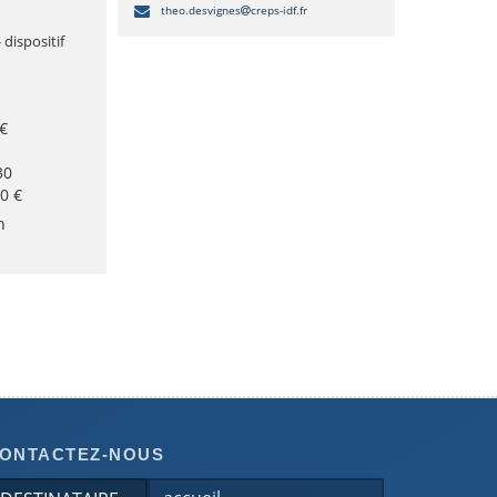
theo.desvignes
creps-idf.fr
- dispositif
n
 €
30
80 €
n
ONTACTEZ-NOUS