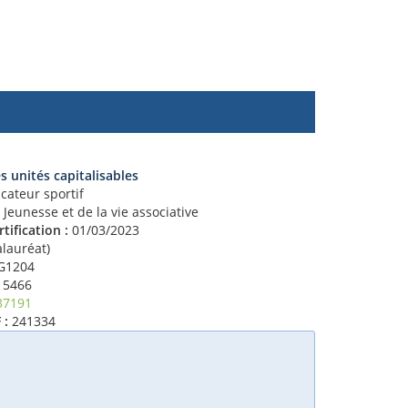
es unités capitalisables
ateur sportif
 Jeunesse et de la vie associative
tification :
01/03/2023
lauréat)
G1204
5466
37191
 :
241334