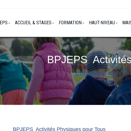
REPS
ACCUEIL & STAGES
FORMATION
HAUT-NIVEAU
MAI
BPJEPS
Activité
Educateur sportif 
BPJEPS
Activités Physiques pour Tous