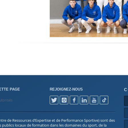
ETTE PAGE
REJOIGNEZ-NOUS
C
utorisés
tre de Ressources d’Expertise et de Performance Sportive) sont des
 publics locaux de formation dans les domaines du sport, de la