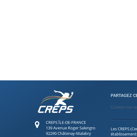
PARTAGEZ C
Cookies non a
CREPS ÎLE-DE-FRANCE
139 Avenue Roger Salengro
Les CREPS (Cen
92290 Châtenay-Malabry
établissements